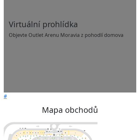
Virtuální prohlídka
Objevte Outlet Arenu Moravia z pohodlí domova
#
Mapa obchodů