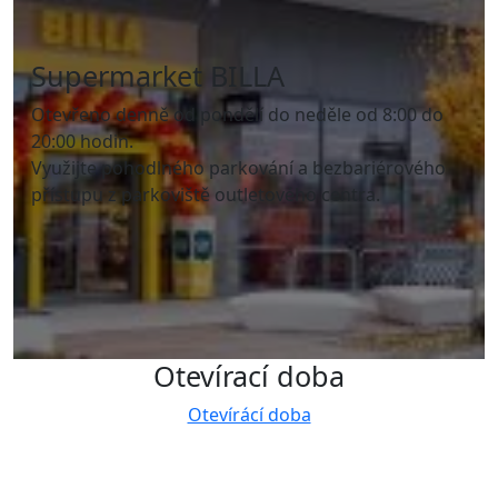
Supermarket BILLA
Otevřeno denně od pondělí do neděle od 8:00 do
20:00 hodin.
Využijte pohodlného parkování a bezbariérového
přístupu z parkoviště outletového centra.
Otevírací doba
Otevírácí doba