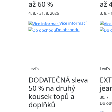
až 60 %
až 
4. 8. - 31. 8. 2026
3. 8. -
Více informací
Do obchodu
Levi's
Levi's
DODATEČNÁ sleva
EXT
50 % na druhý
jea
kousek topů a
30. 7.
doplňků
Do od