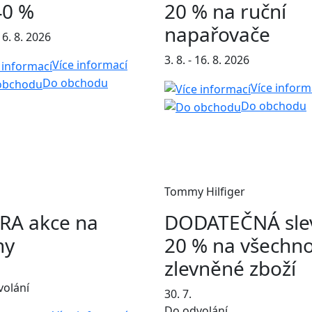
40 %
20 % na ruční
napařovače
 16. 8. 2026
3. 8. - 16. 8. 2026
Více informací
Do obchodu
Více inform
Do obchodu
Tommy Hilfiger
RA akce na
DODATEČNÁ sle
ny
20 % na všechn
zlevněné zboží
volání
30. 7.
Do odvolání