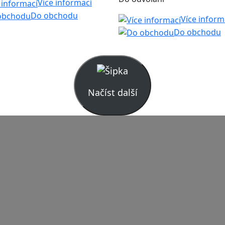
Více informací
Do obchodu
Více inform
Do obchodu
Načíst další