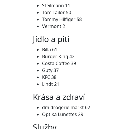
Steilmann 11
Tom Tailor 50
Tommy Hilfiger 58
Vermont 2
Jídlo a pití
Billa 61
Burger King 42
Costa Coffee 39
Guty 37
KFC 38
Lindt 21
Krása a zdraví
dm drogerie markt 62
Optika Lunettes 29
Služby