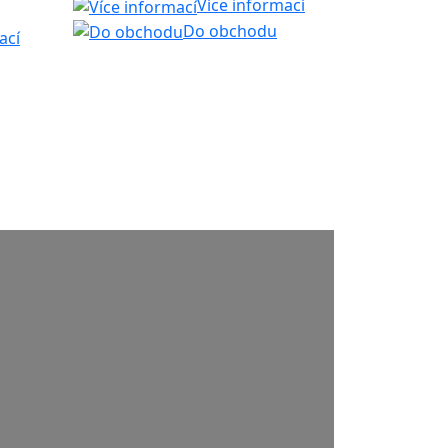
Více informací
Do obchodu
ací