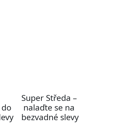
Super Středa –
í do
nalaďte se na
slevy
bezvadné slevy