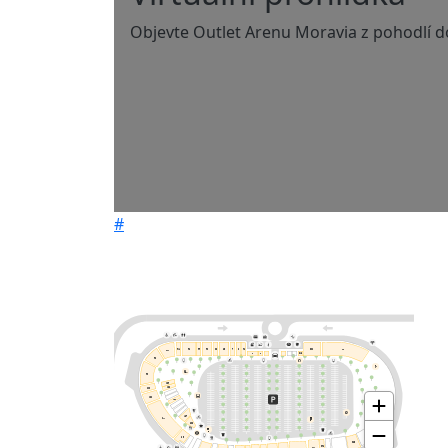
Objevte Outlet Arenu Moravia z pohodlí
#