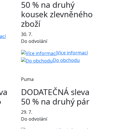
50 % na druhý
kousek zlevněného
zboží
30. 7.
ací
Do odvolání
Více informací
Do obchodu
Puma
va
DODATEČNÁ sleva
o
50 % na druhý pár
29. 7.
Do odvolání