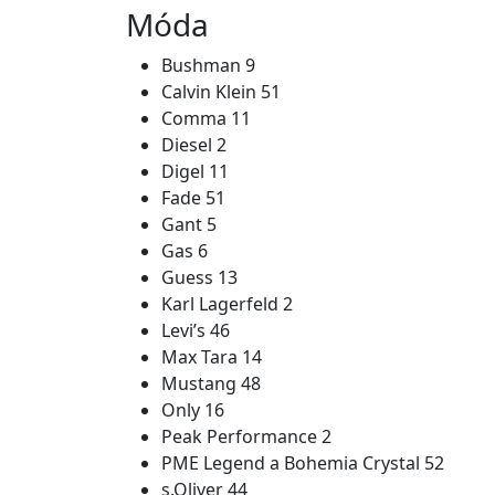
Móda
Bushman 9
Calvin Klein 51
Comma 11
Diesel 2
Digel 11
Fade 51
Gant 5
Gas 6
Guess 13
Karl Lagerfeld 2
Levi’s 46
Max Tara 14
Mustang 48
Only 16
Peak Performance 2
PME Legend a Bohemia Crystal 52
s.Oliver 44