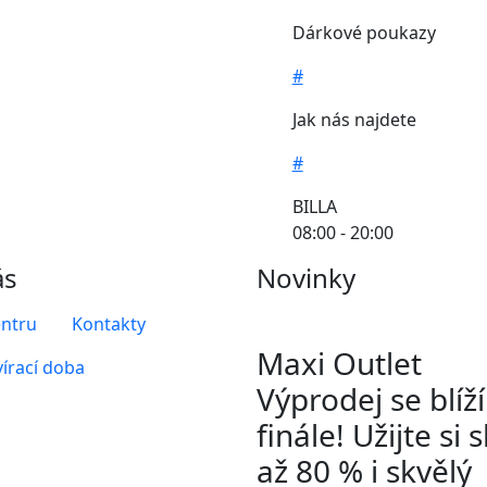
Dárkové poukazy
#
Jak nás najdete
#
BILLA
08:00 - 20:00
ás
Novinky
entru
Kontakty
Maxi Outlet
írací doba
Výprodej se blíž
finále! Užijte si 
až 80 % i skvělý