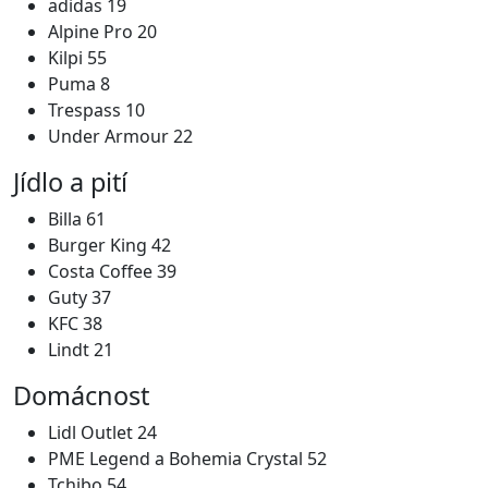
adidas 19
Alpine Pro 20
Kilpi 55
Puma 8
Trespass 10
Under Armour 22
Jídlo a pití
Billa 61
Burger King 42
Costa Coffee 39
Guty 37
KFC 38
Lindt 21
Domácnost
Lidl Outlet 24
PME Legend a Bohemia Crystal 52
Tchibo 54