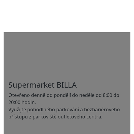
Supermarket BILLA
Otevřeno denně od pondělí do neděle od 8:00 do
20:00 hodin.
Využijte pohodlného parkování a bezbariérového
přístupu z parkoviště outletového centra.