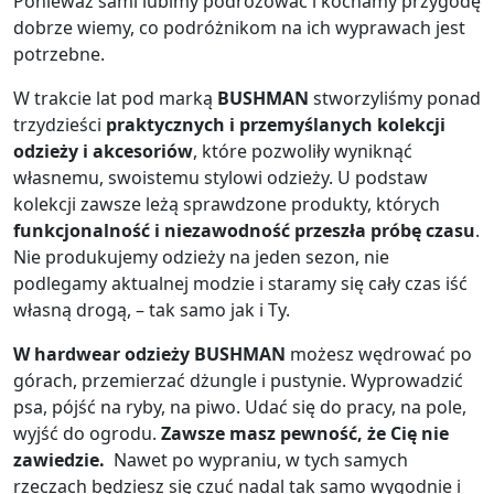
Ponieważ sami lubimy podróżować i kochamy przygodę
dobrze wiemy, co podróżnikom na ich wyprawach jest
potrzebne.
W trakcie lat pod marką
BUSHMAN
stworzyliśmy ponad
trzydzieści
praktycznych i przemyślanych kolekcji
odzieży i akcesoriów
, które pozwoliły wyniknąć
własnemu, swoistemu stylowi odzieży. U podstaw
kolekcji zawsze leżą sprawdzone produkty, których
funkcjonalność i niezawodność przeszła próbę czasu
.
Nie produkujemy odzieży na jeden sezon, nie
podlegamy aktualnej modzie i staramy się cały czas iść
własną drogą, – tak samo jak i Ty.
W hardwear odzieży BUSHMAN
możesz wędrować po
górach, przemierzać dżungle i pustynie. Wyprowadzić
psa, pójść na ryby, na piwo. Udać się do pracy, na pole,
wyjść do ogrodu.
Zawsze masz pewność, że Cię nie
zawiedzie.
Nawet po wypraniu, w tych samych
rzeczach będziesz się czuć nadal tak samo wygodnie i