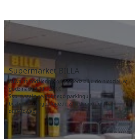
Supermarket BILLA
Otwarte codziennie od poniedziałku do niedzieli w
godzinach 8:00 – 20:00.
Skorzystaj z wygodnego parkingu i
bezbarierowego dojazdu z parkingu centrum
outletowego.