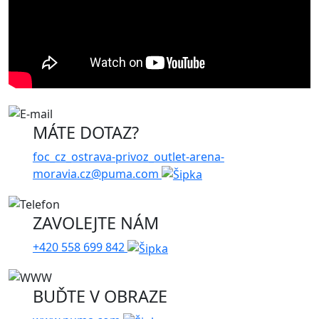
MÁTE DOTAZ?
foc_cz_ostrava-privoz_outlet-arena-
moravia.cz@puma.com
ZAVOLEJTE NÁM
+420 558 699 842
BUĎTE V OBRAZE