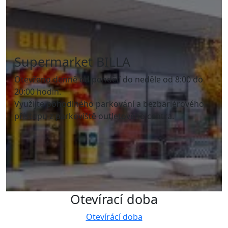
Supermarket BILLA
Otevřeno denně od pondělí do neděle od 8:00 do
20:00 hodin.
Využijte pohodlného parkování a bezbariérového
přístupu z parkoviště outletového centra.
Otevírací doba
Otevírácí doba