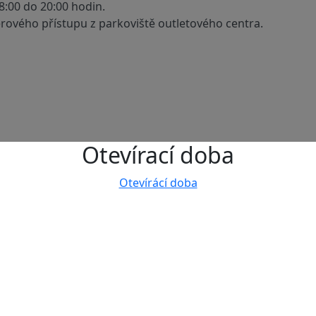
:00 do 20:00 hodin.
rového přístupu z parkoviště outletového centra.
Otevírací doba
Otevírácí doba