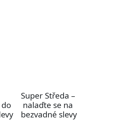
Super Středa –
í do
nalaďte se na
slevy
bezvadné slevy