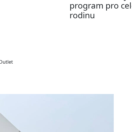
program pro ce
rodinu
 Outlet