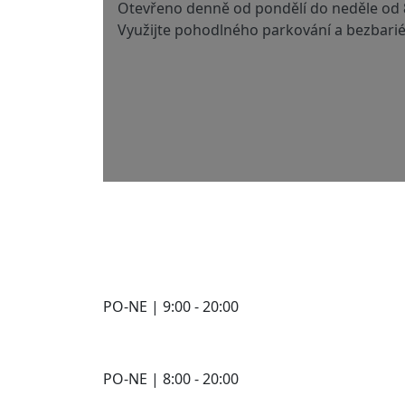
Otevřeno denně od pondělí do neděle od 8
Využijte pohodlného parkování a bezbarié
PO-NE | 9:00 - 20:00
PO-NE | 8:00 - 20:00