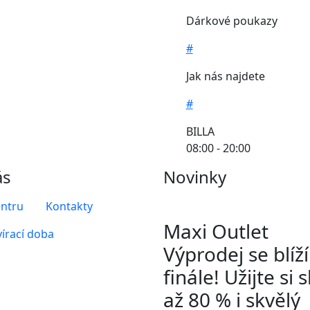
Dárkové poukazy
#
Jak nás najdete
#
BILLA
08:00 - 20:00
ás
Novinky
entru
Kontakty
Maxi Outlet
írací doba
Výprodej se blíž
finále! Užijte si 
až 80 % i skvělý