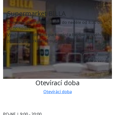
Supermarket BILLA
Otevřeno denně od pondělí do neděle od 8:00 do
20:00 hodin.
Využijte pohodlného parkování a bezbariérového
přístupu z parkoviště outletového centra.
Otevírací doba
Otevírácí doba
PO-NE | 9:00 - 20:00