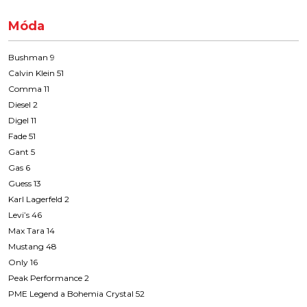
Móda
Bushman 9
Calvin Klein 51
Comma 11
Diesel 2
Digel 11
Fade 51
Gant 5
Gas 6
Guess 13
Karl Lagerfeld 2
Levi’s 46
Max Tara 14
Mustang 48
Only 16
Peak Performance 2
PME Legend a Bohemia Crystal 52