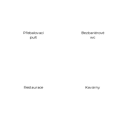
Přebalovací
Bezbariérové
pult
wc
Restaurace
Kavárny