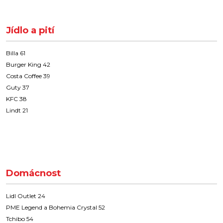
Jídlo a pití
Billa 61
Burger King 42
Costa Coffee 39
Guty 37
KFC 38
Lindt 21
Domácnost
Lidl Outlet 24
PME Legend a Bohemia Crystal 52
Tchibo 54