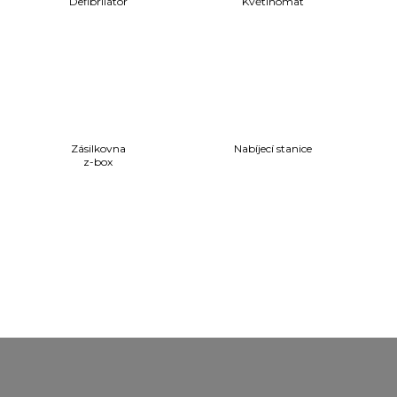
Defibrilátor
Květinomat
Zásilkovna
Nabíjecí stanice
z-box