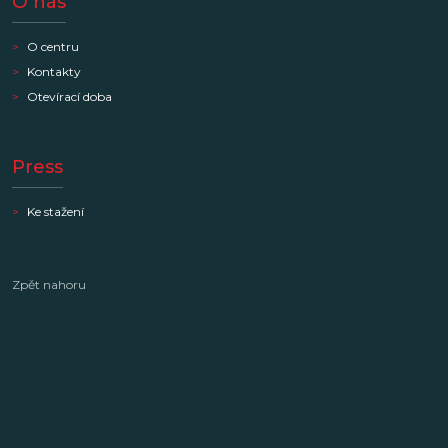
O nás
O centru
Kontakty
Otevírací doba
Press
Ke stažení
Zpět nahoru