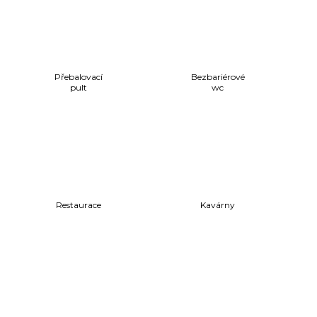
Přebalovací
Bezbariérové
pult
wc
Restaurace
Kavárny