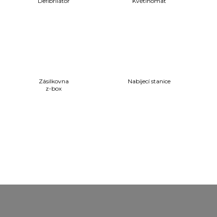
Defibrilátor
Květinomat
Zásilkovna
Nabíjecí stanice
z-box