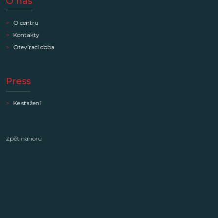
O nás
O centru
Kontakty
Otevírací doba
Press
Ke stažení
Zpět nahoru