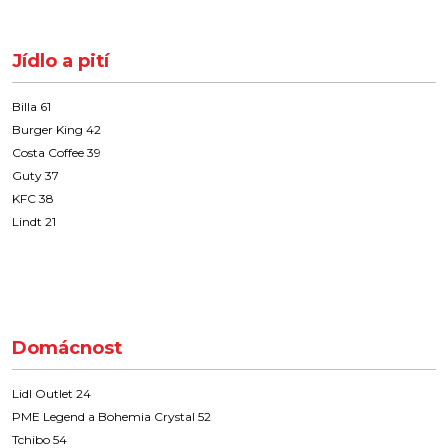
Jídlo a pití
Billa 61
Burger King 42
Costa Coffee 39
Guty 37
KFC 38
Lindt 21
Domácnost
Lidl Outlet 24
PME Legend a Bohemia Crystal 52
Tchibo 54