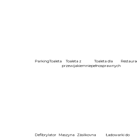
Parking
Toaleta
Toaleta z
Toaleta dla
Restaura
przewijakiem
niepełnosprawnych
Defibrylator
Maszyna
Zásilkovna
Ładowarki do