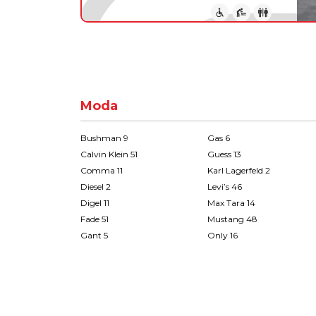
Moda
Bushman 9
Gas 6
Calvin Klein 51
Guess 13
Comma 11
Karl Lagerfeld 2
Diesel 2
Levi’s 46
Digel 11
Max Tara 14
Fade 51
Mustang 48
Gant 5
Only 16