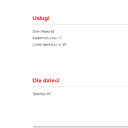
Usługi
Don Pealo 63
Kadeřnictví No. 1 1
LUNA dental s.r.o. 67
Dla dzieci
Sparkys 49