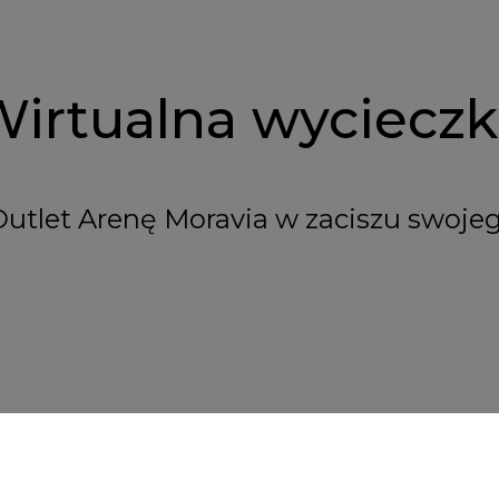
irtualna wyciecz
Outlet Arenę Moravia w zaciszu swoj