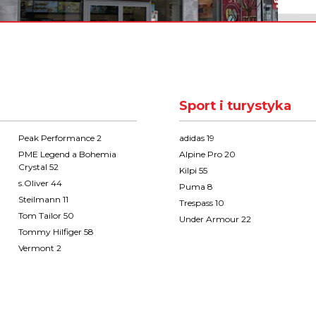
Sport i turystyka
Peak Performance 2
adidas 19
PME Legend a Bohemia
Alpine Pro 20
Crystal 52
Kilpi 55
s.Oliver 44
Puma 8
Steilmann 11
Trespass 10
Tom Tailor 50
Under Armour 22
Tommy Hilfiger 58
Vermont 2