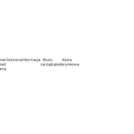
ner
Ochrona
Informacja
Biuro
Karta
zież
zarządu
podarunkowa
aną