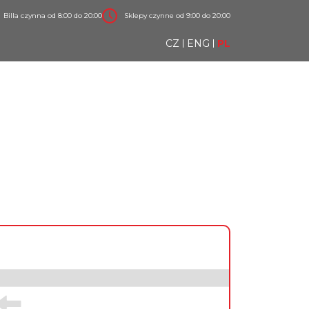
Billa czynna od 8:00 do 20:00
Sklepy czynne od 9:00 do 20:00
CZ
ENG
PL