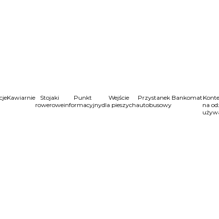
cje
Kawiarnie
Stojaki
Punkt
Wejście
Przystanek
Bankomat
Konte
rowerowe
informacyjny
dla pieszych
autobusowy
na od
używ